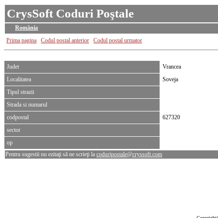
CrysSoft Coduri Poştale
România
Prima pagina
Codul postal anterior
Codul postal urmator
Judet
Vrancea
Localitatea
Soveja
Tipul strazii
Strada si numarul
codpostal
627320
sector
op
Pentru sugestii nu ezitaţi să ne scrieţi la
coduripostale@cryssoft.com
Copyrigh