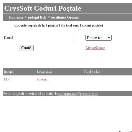
CrysSoft Coduri Poştale
<
<
România
judeţul Dolj
localitatea Greceşti
Codurile poştale de la 1 până la 1 (în total sunt 1 coduri poştale)
Caută
Afişează toate
judeţul
Localitatea
Tipul străzii
Dolj
Greceşti
Pentru sugestii nu ezitaţi să ne scrieţi la
coduripostale@cryssoft.com