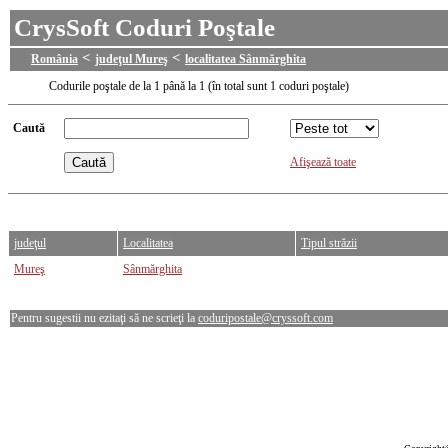
CrysSoft Coduri Poştale
<
<
România
judeţul Mureş
localitatea Sânmărghita
Codurile poştale de la 1 până la 1 (în total sunt 1 coduri poştale)
Caută
Afişează toate
judeţul
Localitatea
Tipul străzii
Mureş
Sânmărghita
Pentru sugestii nu ezitaţi să ne scrieţi la
coduripostale@cryssoft.com