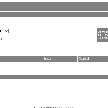
ate
Strada
Numărul