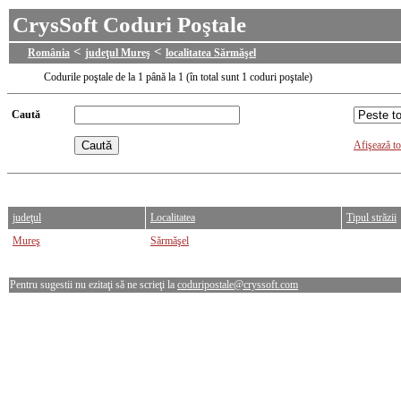
CrysSoft Coduri Poştale
<
<
România
judeţul Mureş
localitatea Sărmăşel
Codurile poştale de la 1 până la 1 (în total sunt 1 coduri poştale)
Caută
Afişează to
judeţul
Localitatea
Tipul străzii
Mureş
Sărmăşel
Pentru sugestii nu ezitaţi să ne scrieţi la
coduripostale@cryssoft.com