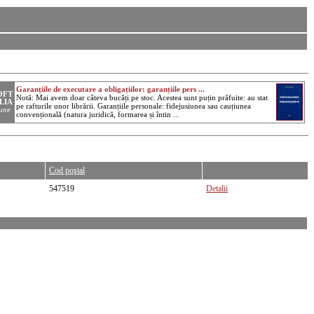
Cod poştal
547519
Detalii