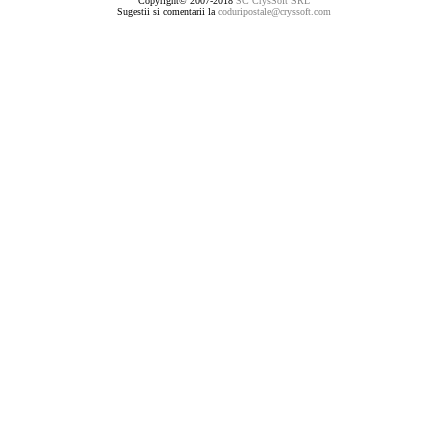
Copyright© 2007-2018
SC CrysSoft SRL
Sugestii si comentarii la
coduripostale@cryssoft.com