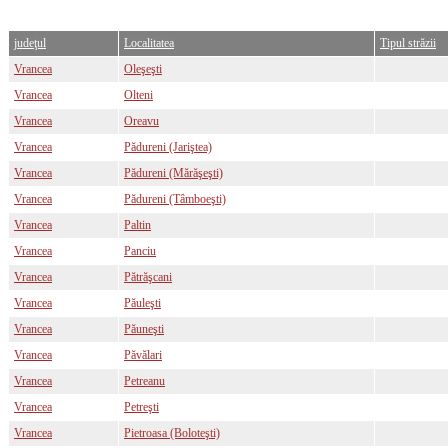
judeţul
Localitatea
Tipul străzii
Vrancea
Oleşeşti
Vrancea
Olteni
Vrancea
Oreavu
Vrancea
Pădureni (Jariştea)
Vrancea
Pădureni (Mărăşeşti)
Vrancea
Pădureni (Tâmboeşti)
Vrancea
Paltin
Vrancea
Panciu
Vrancea
Pătrăşcani
Vrancea
Păuleşti
Vrancea
Păuneşti
Vrancea
Păvălari
Vrancea
Petreanu
Vrancea
Petreşti
Vrancea
Pietroasa (Boloteşti)