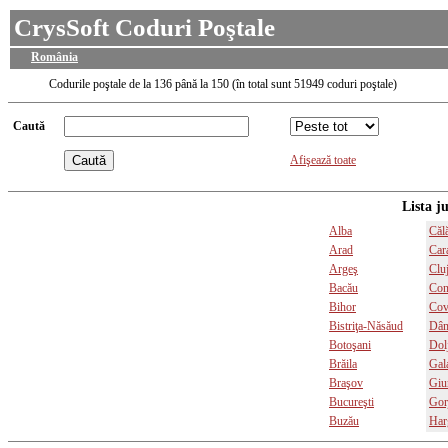
CrysSoft Coduri Poştale
România
Codurile poştale de la 136 până la 150 (în total sunt 51949 coduri poştale)
Caută
Afişează toate
Lista j
Alba
Călă
Arad
Car
Argeş
Clu
Bacău
Con
Bihor
Cov
Bistriţa-Năsăud
Dâm
Botoşani
Dol
Brăila
Gala
Braşov
Giu
Bucureşti
Gor
Buzău
Har