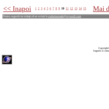
<< Inapoi
Mai d
1
2
3
4
5
6
7
8
9
10
11
12
13
14
15
Pentru sugestii nu ezitaţi să ne scrieţi la
coduripostale@cryssoft.com
Copyrigh
Sugestii si come