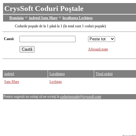
CrysSoft Coduri Poştale
<
<
România
judeţul Satu Mare
localitatea Lechinţa
Codurile poştale de la 1 până la 1 (în total sunt 1 coduri poştale)
Caută
Afişează toate
judeţul
Localitatea
Tipul străzii
Satu Mare
Lechinţa
Pentru sugestii nu ezitaţi să ne scrieţi la
coduripostale@cryssoft.com