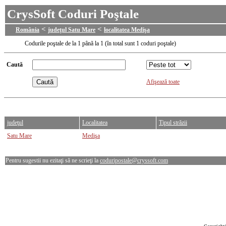
CrysSoft Coduri Poştale
<
<
România
judeţul Satu Mare
localitatea Medişa
Codurile poştale de la 1 până la 1 (în total sunt 1 coduri poştale)
Caută
Afişează toate
judeţul
Localitatea
Tipul străzii
Satu Mare
Medişa
Pentru sugestii nu ezitaţi să ne scrieţi la
coduripostale@cryssoft.com