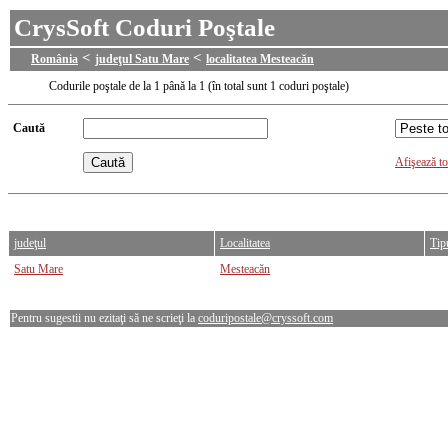
CrysSoft Coduri Poştale
<
<
România
judeţul Satu Mare
localitatea Mesteacăn
Codurile poştale de la 1 până la 1 (în total sunt 1 coduri poştale)
Caută
Afişează to
judeţul
Localitatea
Tipu
Satu Mare
Mesteacăn
Pentru sugestii nu ezitaţi să ne scrieţi la
coduripostale@cryssoft.com