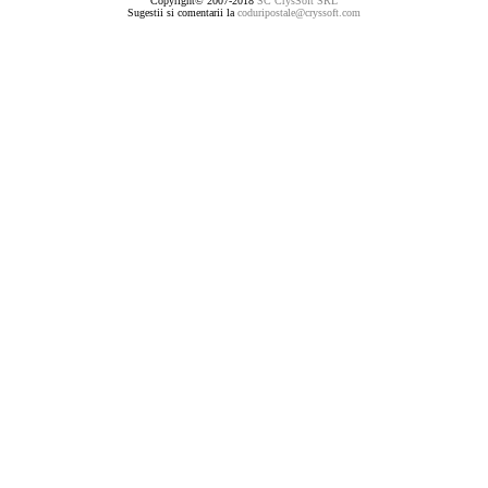
Copyright© 2007-2018
SC CrysSoft SRL
Sugestii si comentarii la
coduripostale@cryssoft.com