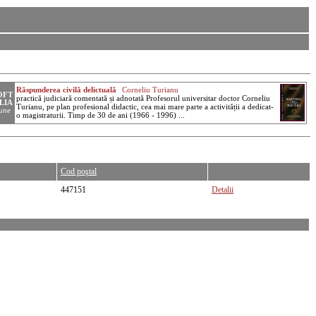
Cod poştal
447151
Detalii