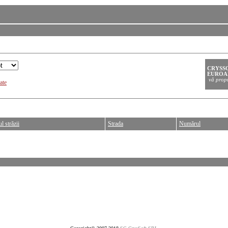
ate
l străzii
Strada
Numărul