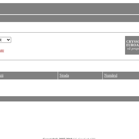
ate
zii
Strada
Numărul