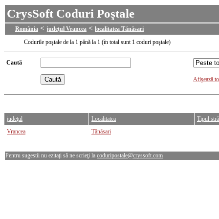
CrysSoft Coduri Poştale
<
<
România
judeţul Vrancea
localitatea Tănăsari
Codurile poştale de la 1 până la 1 (în total sunt 1 coduri poştale)
Caută
Afişează to
judeţul
Localitatea
Tipul stră
Vrancea
Tănăsari
Pentru sugestii nu ezitaţi să ne scrieţi la
coduripostale@cryssoft.com