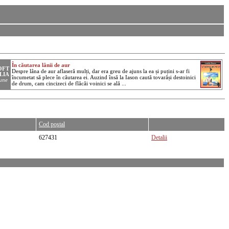
Cod poştal
627431
Detalii