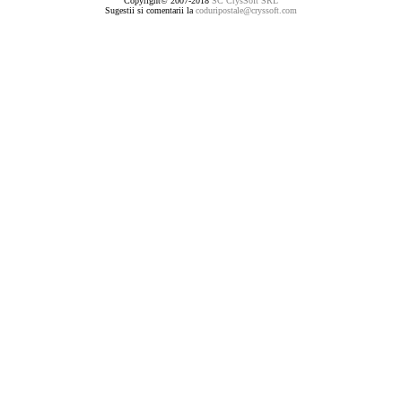
Copyright© 2007-2018
SC CrysSoft SRL
Sugestii si comentarii la
coduripostale@cryssoft.com