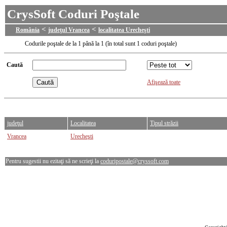
CrysSoft Coduri Poştale
<
<
România
judeţul Vrancea
localitatea Urecheşti
Codurile poştale de la 1 până la 1 (în total sunt 1 coduri poştale)
Caută
Afişează toate
judeţul
Localitatea
Tipul străzii
Vrancea
Urecheşti
Pentru sugestii nu ezitaţi să ne scrieţi la
coduripostale@cryssoft.com