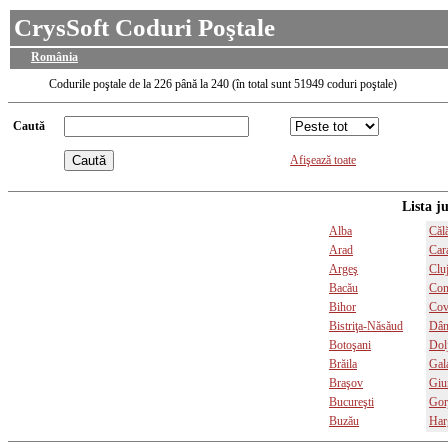
CrysSoft Coduri Poştale
România
Codurile poştale de la 226 până la 240 (în total sunt 51949 coduri poştale)
Caută
Afişează toate
Lista j
Alba
Călă
Arad
Car
Argeş
Clu
Bacău
Con
Bihor
Cov
Bistriţa-Năsăud
Dâm
Botoşani
Dol
Brăila
Gala
Braşov
Giu
Bucureşti
Gor
Buzău
Har