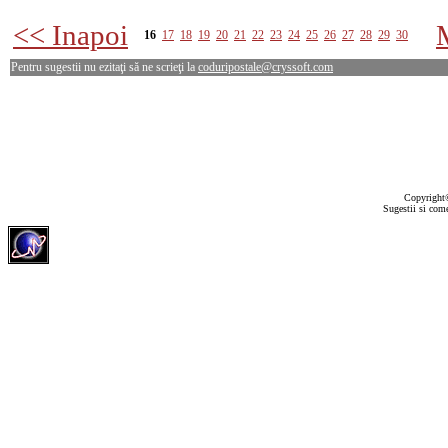
<< Inapoi
16
17
18
19
20
21
22
23
24
25
26
27
28
29
30
Pentru sugestii nu ezitaţi să ne scrieţi la
coduripostale@cryssoft.com
Copyrigh
Sugestii si come