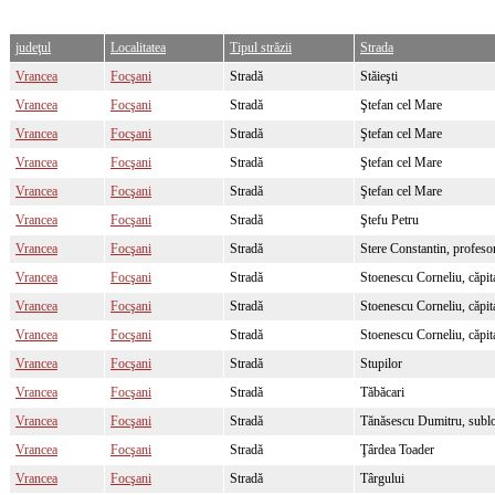
judeţul
Localitatea
Tipul străzii
Strada
Vrancea
Focşani
Stradă
Stăieşti
Vrancea
Focşani
Stradă
Ştefan cel Mare
Vrancea
Focşani
Stradă
Ştefan cel Mare
Vrancea
Focşani
Stradă
Ştefan cel Mare
Vrancea
Focşani
Stradă
Ştefan cel Mare
Vrancea
Focşani
Stradă
Ştefu Petru
Vrancea
Focşani
Stradă
Stere Constantin, profeso
Vrancea
Focşani
Stradă
Stoenescu Corneliu, căpit
Vrancea
Focşani
Stradă
Stoenescu Corneliu, căpit
Vrancea
Focşani
Stradă
Stoenescu Corneliu, căpit
Vrancea
Focşani
Stradă
Stupilor
Vrancea
Focşani
Stradă
Tăbăcari
Vrancea
Focşani
Stradă
Tănăsescu Dumitru, subl
Vrancea
Focşani
Stradă
Ţârdea Toader
Vrancea
Focşani
Stradă
Târgului