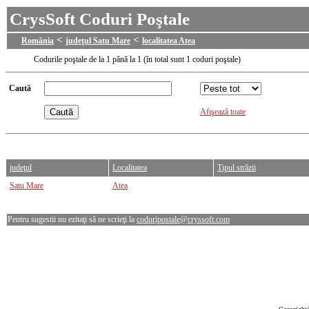
CrysSoft Coduri Poştale
<
<
România
judeţul Satu Mare
localitatea Atea
Codurile poştale de la 1 până la 1 (în total sunt 1 coduri poştale)
Caută
Afişează toate
judeţul
Localitatea
Tipul străzii
Satu Mare
Atea
Pentru sugestii nu ezitaţi să ne scrieţi la
coduripostale@cryssoft.com