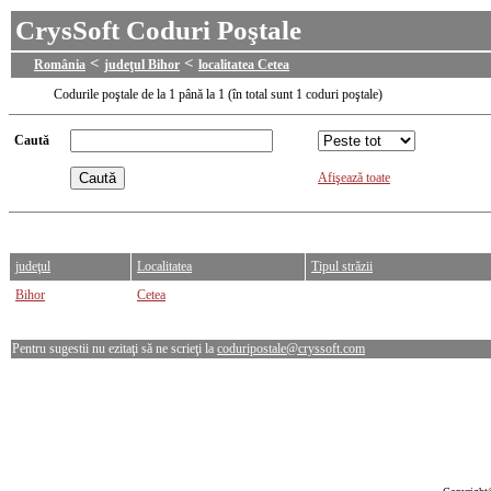
CrysSoft Coduri Poştale
<
<
România
judeţul Bihor
localitatea Cetea
Codurile poştale de la 1 până la 1 (în total sunt 1 coduri poştale)
Caută
Afişează toate
judeţul
Localitatea
Tipul străzii
Bihor
Cetea
Pentru sugestii nu ezitaţi să ne scrieţi la
coduripostale@cryssoft.com