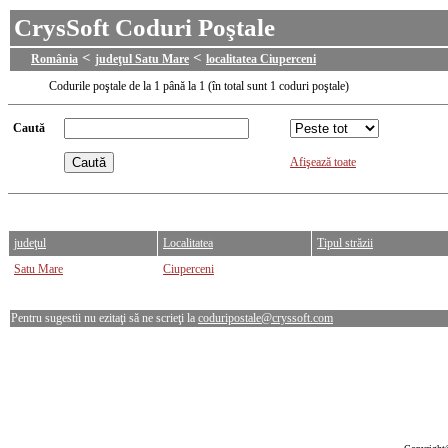
CrysSoft Coduri Poştale
<
<
România
judeţul Satu Mare
localitatea Ciuperceni
Codurile poştale de la 1 până la 1 (în total sunt 1 coduri poştale)
Caută
Afişează toate
judeţul
Localitatea
Tipul străzii
Satu Mare
Ciuperceni
Pentru sugestii nu ezitaţi să ne scrieţi la
coduripostale@cryssoft.com