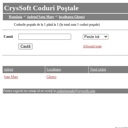
CrysSoft Coduri Poştale
<
<
România
judeţul Satu Mare
localitatea Ghenci
Codurile poştale de la 1 până la 1 (în total sunt 1 coduri poştale)
Caută
Afişează toate
judeţul
Localitatea
Tipul străzii
Satu Mare
Ghenci
Pentru sugestii nu ezitaţi să ne scrieţi la
coduripostale@cryssoft.com