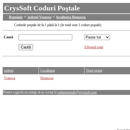
CrysSoft Coduri Poştale
<
<
România
judeţul Vrancea
localitatea Homocea
Codurile poştale de la 1 până la 1 (în total sunt 1 coduri poştale)
Caută
Afişează toate
judeţul
Localitatea
Tipul străzii
Vrancea
Homocea
Pentru sugestii nu ezitaţi să ne scrieţi la
coduripostale@cryssoft.com