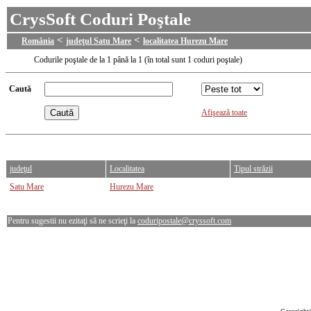
CrysSoft Coduri Poştale
<
<
România
judeţul Satu Mare
localitatea Hurezu Mare
Codurile poştale de la 1 până la 1 (în total sunt 1 coduri poştale)
Caută
Afişează toate
judeţul
Localitatea
Tipul străzii
Satu Mare
Hurezu Mare
Pentru sugestii nu ezitaţi să ne scrieţi la
coduripostale@cryssoft.com