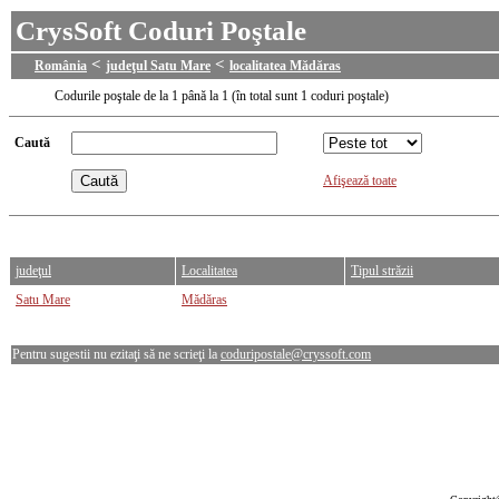
CrysSoft Coduri Poştale
<
<
România
judeţul Satu Mare
localitatea Mădăras
Codurile poştale de la 1 până la 1 (în total sunt 1 coduri poştale)
Caută
Afişează toate
judeţul
Localitatea
Tipul străzii
Satu Mare
Mădăras
Pentru sugestii nu ezitaţi să ne scrieţi la
coduripostale@cryssoft.com