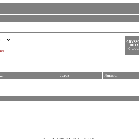
ate
zii
Strada
Numărul