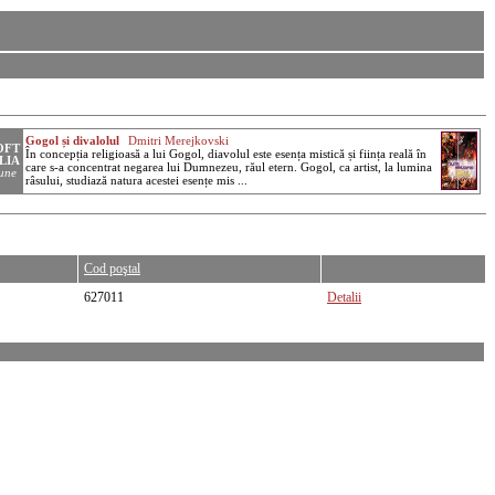
Cod poştal
627011
Detalii