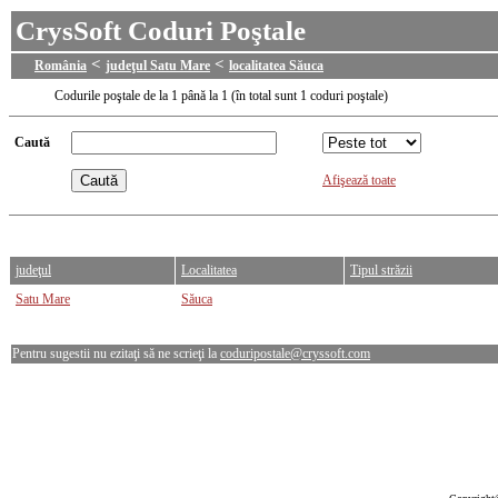
CrysSoft Coduri Poştale
<
<
România
judeţul Satu Mare
localitatea Săuca
Codurile poştale de la 1 până la 1 (în total sunt 1 coduri poştale)
Caută
Afişează toate
judeţul
Localitatea
Tipul străzii
Satu Mare
Săuca
Pentru sugestii nu ezitaţi să ne scrieţi la
coduripostale@cryssoft.com