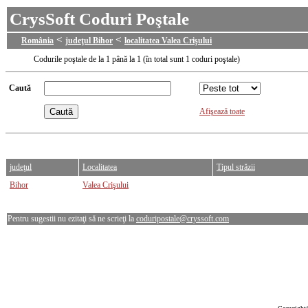
CrysSoft Coduri Poştale
<
<
România
judeţul Bihor
localitatea Valea Crişului
Codurile poştale de la 1 până la 1 (în total sunt 1 coduri poştale)
Caută
Afişează toate
judeţul
Localitatea
Tipul străzii
Bihor
Valea Crişului
Pentru sugestii nu ezitaţi să ne scrieţi la
coduripostale@cryssoft.com