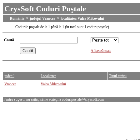
CrysSoft Coduri Poştale
<
<
România
judeţul Vrancea
localitatea Valea Milcovului
Codurile poştale de la 1 până la 1 (în total sunt 1 coduri poştale)
Caută
Afişează toate
judeţul
Localitatea
Tipul străzii
Vrancea
Valea Milcovului
Pentru sugestii nu ezitaţi să ne scrieţi la
coduripostale@cryssoft.com