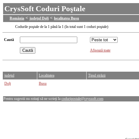
CrysSoft Coduri Poştale
<
<
România
judeţul Dolj
localitatea Busu
Codurile poştale de la 1 până la 1 (în total sunt 1 coduri poştale)
Caută
Afişează toate
judeţul
Localitatea
Tipul străzii
Dolj
Busu
Pentru sugestii nu ezitaţi să ne scrieţi la
coduripostale@cryssoft.com