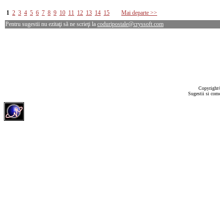
1
2
3
4
5
6
7
8
9
10
11
12
13
14
15
Mai departe >>
Pentru sugestii nu ezitaţi să ne scrieţi la
coduripostale@cryssoft.com
Copyrigh
Sugestii si come