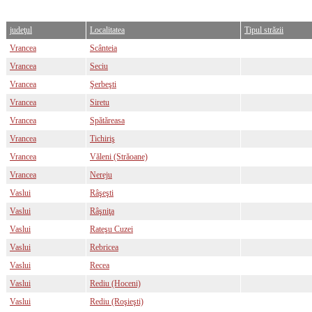
judeţul
Localitatea
Tipul străzii
Vrancea
Scânteia
Vrancea
Seciu
Vrancea
Şerbeşti
Vrancea
Siretu
Vrancea
Spătăreasa
Vrancea
Tichiriş
Vrancea
Văleni (Străoane)
Vrancea
Nereju
Vaslui
Râşeşti
Vaslui
Râşniţa
Vaslui
Rateşu Cuzei
Vaslui
Rebricea
Vaslui
Recea
Vaslui
Rediu (Hoceni)
Vaslui
Rediu (Roşieşti)