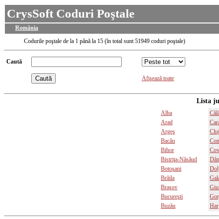
CrysSoft Coduri Poştale
România
Codurile poştale de la 1 până la 15 (în total sunt 51949 coduri poştale)
Caută
Afişează toate
Lista j
Alba
Călă
Arad
Car
Argeş
Clu
Bacău
Con
Bihor
Cov
Bistriţa-Năsăud
Dâm
Botoşani
Dol
Brăila
Gala
Braşov
Giu
Bucureşti
Gor
Buzău
Har