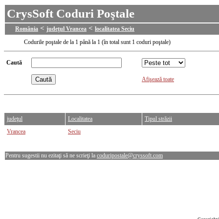
CrysSoft Coduri Poştale
<
<
România
judeţul Vrancea
localitatea Seciu
Codurile poştale de la 1 până la 1 (în total sunt 1 coduri poştale)
Caută
Afişează toate
judeţul
Localitatea
Tipul străzii
Vrancea
Seciu
Pentru sugestii nu ezitaţi să ne scrieţi la
coduripostale@cryssoft.com