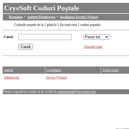
CrysSoft Coduri Poştale
<
<
România
judeţul Dâmboviţa
localitatea Izvoru (Vişina)
Codurile poştale de la 1 până la 1 (în total sunt 1 coduri poştale)
Caută
Afişează toate
judeţul
Localitatea
Tipul străzii
Dâmboviţa
Izvoru (Vişina)
Pentru sugestii nu ezitaţi să ne scrieţi la
coduripostale@cryssoft.com