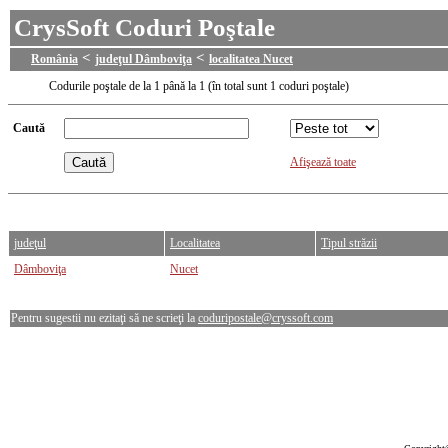
CrysSoft Coduri Poştale
<
<
România
judeţul Dâmboviţa
localitatea Nucet
Codurile poştale de la 1 până la 1 (în total sunt 1 coduri poştale)
Caută
Afişează toate
judeţul
Localitatea
Tipul străzii
Dâmboviţa
Nucet
Pentru sugestii nu ezitaţi să ne scrieţi la
coduripostale@cryssoft.com