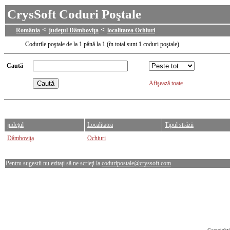
CrysSoft Coduri Poştale
<
<
România
judeţul Dâmboviţa
localitatea Ochiuri
Codurile poştale de la 1 până la 1 (în total sunt 1 coduri poştale)
Caută
Afişează toate
judeţul
Localitatea
Tipul străzii
Dâmboviţa
Ochiuri
Pentru sugestii nu ezitaţi să ne scrieţi la
coduripostale@cryssoft.com